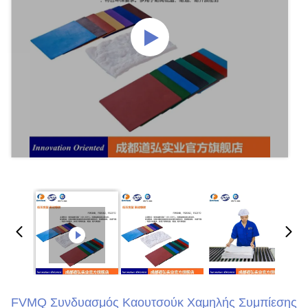
FVMQ Συνδυασμός Καουτσούκ Χαμηλής Συμπίεσης