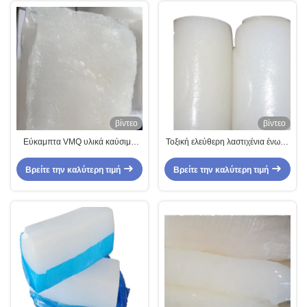
βίντεο
βίντεο
Εύκαμπτα VMQ υλικά καύσιμα
Τοξική ελεύθερη λαστιχένια ένωση
στολισμάτων σιλικόνης λαστιχένια
σιλικόνης VMQ σύνθετη Eco
ανθεκτικά που χρησιμοποιεί
φιλική
Βρείτε την καλύτερη τιμή
Βρείτε την καλύτερη τιμή
στους χημικούς τομείς