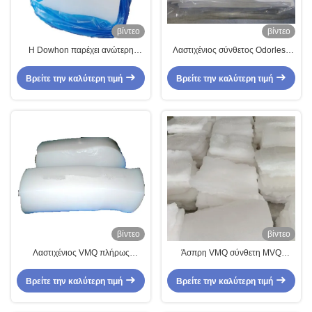
βίντεο
βίντεο
Η Dowhon παρέχει ανώτερη
Λαστιχένιος σύνθετος Odorless
σύνθεση VMQ για διάφορες
φιλικός προς το περιβάλλον
βιομηχανίες
σιλικόνης MVQ μαλακός RTV HTV
Βρείτε την καλύτερη τιμή
Βρείτε την καλύτερη τιμή
βίντεο
βίντεο
Λαστιχένιος VMQ πλήρως
Άσπρη VMQ σύνθετη MVQ
σχηματοποίησης σύνθετος
λαστιχένια λαστιχένια Ο υψηλής
ζωηρόχρωμος Odorless σιλικόνης
πυκνότητας εύκαμπτη πρώτη ύλη
Βρείτε την καλύτερη τιμή
Βρείτε την καλύτερη τιμή
δαχτυλιδιών σιλικόνης