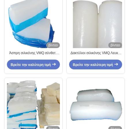
βίντεο
βίντεο
Άσπρη σιλικόνης VMQ σύνθετη
Δακτύλιοι σιλικόνης VMQ Λευκοί
λαστιχένια σφραγίδων Ο εκτέλεση
12-20 Σταθερή Συμπίεση
μόνωσης δαχτυλιδιών Odorless
Βρείτε την καλύτερη τιμή
Βρείτε την καλύτερη τιμή
καλή