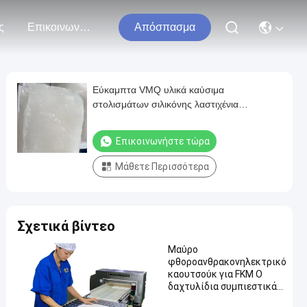
ς
Επικοινωνήστε Μαζί Μας
Απόσπασμα
Εύκαμπτα VMQ υλικά καύσιμα
στολισμάτων σιλικόνης λαστιχένια
ανθεκτικά που χρησιμοποιεί στους
χημικούς τομείς
Επικοινωνήστε τώρα
Μάθετε Περισσότερα
Σχετικά βίντεο
Μαύρο
φθοροανθρακονηλεκτρικό
καουτσούκ για FKM O
δαχτυλίδια συμπιεστικά
μέρη χαμηλής συμπίεσης