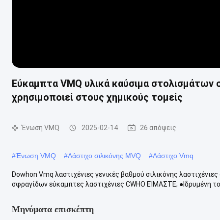
Εύκαμπτα VMQ υλικά καύσιμα στολισμάτων σ
χρησιμοποιεί στους χημικούς τομείς
Ένωση VMQ
2025-02-14
26 απόψεις
#
Ένωση VMQ
#
Λάστιχο σιλικόνης MVQ
#
Λάστιχο Vmq
Dowhon Vmq λαστιχένιες γενικές βαθμού σιλικόνης λαστιχένιε
σφραγίδων εύκαμπτες λαστιχένιες CWHO ΕΊΜΑΣΤΕ; ●Ιδρυμένη το 2
Μηνύματα επισκέπτη