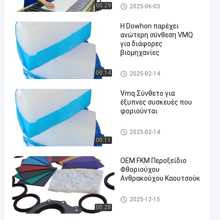
σετ
Λάστιχο Fluoroelastomer
00:29
2025-06-03
Η Dowhon παρέχει
ανώτερη σύνθεση VMQ
για διάφορες
βιομηχανίες
Ένωση VMQ
00:14
2025-02-14
Vmq Σύνθετο για
έξυπνες συσκευές που
φοριούνται
Ένωση VMQ
2025-02-14
00:11
OEM FKM Περοξείδιο
Φθοριούχου
Ανθρακούχου Καουτσούκ
Χαμηλή θερμοκρασία FKM
2025-12-15
00:28