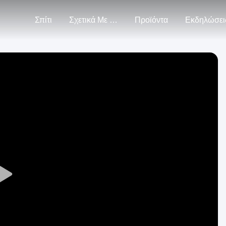
Σπίτι
Σχετικά Με Εμάς
Προϊόντα
Εκδηλώσει
Play
Video