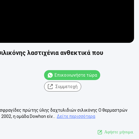
ιλικόνης λαστιχένια ανθεκτικά που
Επικοινωνήστε τώρα
Συμμετοχή
ς σφραγίδες πρώτης ύλης δαχτυλιδιών σιλικόνης Ο θερμαστρών
002, η ομάδα Dowhon είν...
Δείτε περισσότερα
Αφήστε μήνυμα.