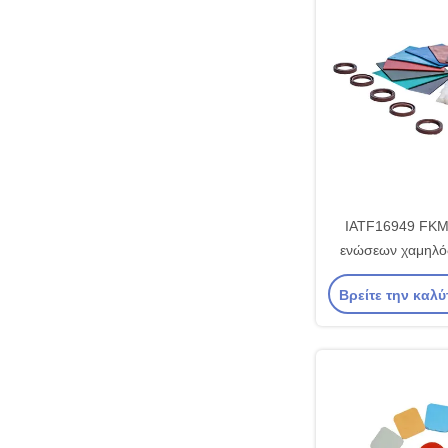
IATF16949 FKM 
ενώσεων χαμηλός
cOem σιλικόνη
Βρείτε την καλύ
καθορισ