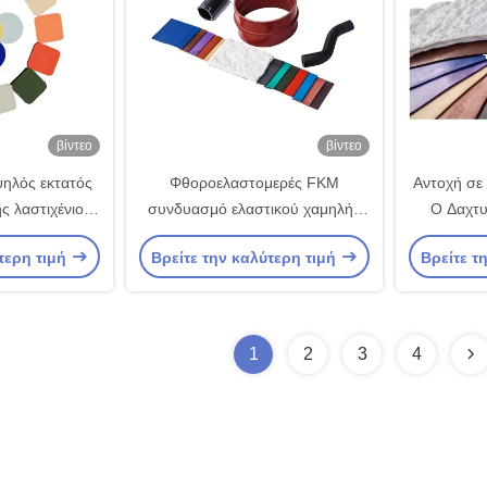
βίντεο
βίντεο
ηλός εκτατός
Φθοροελαστομερές FKM
Αντοχή σε
ς λαστιχένιος
συνδυασμό ελαστικού χαμηλής
O Δαχτυ
α στολίσματα
συμπίεσης
τερη τιμή
Βρείτε την καλύτερη τιμή
Βρείτε τ
ων ελαίου
 μερών Ο
1
2
3
4