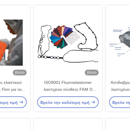
βίντεο
βίντεο
ς ελαστικού
ISO9001 Fluoroelastomer
Αντιδιαβρ
 Fkm για τα
λαστιχένιο σύνθετο FKM Ο
λαστιχένι
λαστικού
σύνολο συμπίεσης δαχτυλιδιών
παρέμβυσ
τερη τιμή
Βρείτε την καλύτερη τιμή
Βρείτε τ
ήτων
υλικό χαμηλό
φθο