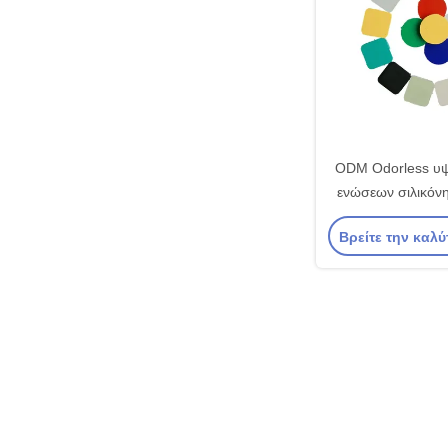
ODM Odorless υψ
ενώσεων σιλικόνη
για τα λαστιχένι
Βρείτε την καλύ
παρεμβυσμάτ
δαχτυλιδιών