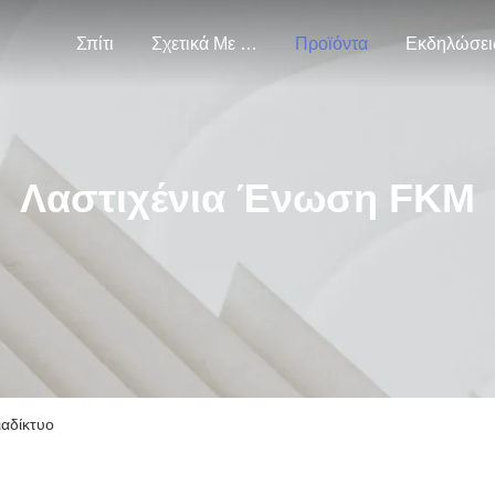
Σπίτι
Σχετικά Με Εμάς
Προϊόντα
Εκδηλώσει
Λαστιχένια Ένωση FKM
ιαδίκτυο