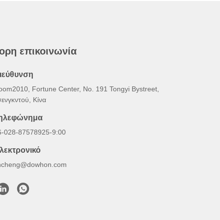
ορη επικοινωνία
ιεύθυνση
oom2010, Fortune Center, No. 191 Tongyi Bystreet,
σενγκντού, Κίνα
ηλεφώνημα
6-028-87578925-9:00
λεκτρονικό
hcheng@dowhon.com