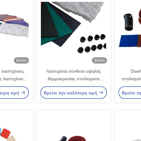
βίντεο
βίντεο
λαστιχένιος
Λαστιχένια σύνθετα υψηλής
Dowh
 λαστιχένιος
θερμοκρασίας στολίσματα
στολισμά
ς συμπίεσης
αντίστασης αντίστασης FKM
λαστιχ
τερη τιμή
Βρείτε την καλύτερη τιμή
Βρείτε τ
μένος
καυσίμων cOem
συμπίεσης