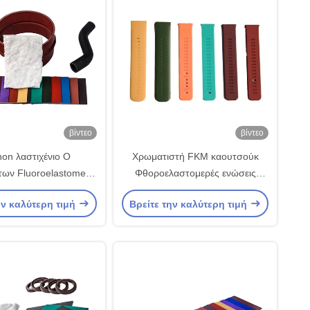
βίντεο
βίντεο
on λαστιχένιο Ο
Χρωματιστή FKM καουτσούκ
των Fluoroelastomer
Φθοροελαστομερές ενώσεις
ένιο Fluoro σύνολο
Αντίσταση στην φθορά για
ην καλύτερη τιμή
Βρείτε την καλύτερη τιμή
 δαχτυλιδιών χαμηλό
έξυπνες φορητές συσκευές