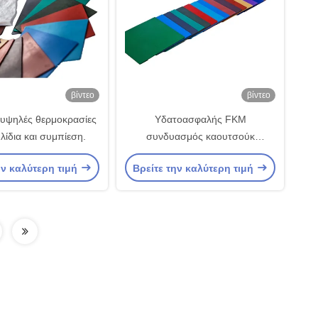
βίντεο
βίντεο
 υψηλές θερμοκρασίες
Υδατοασφαλής FKM
λίδια και συμπίεση.
συνδυασμός καουτσούκ
φθοροανθρακονικού
ην καλύτερη τιμή
Βρείτε την καλύτερη τιμή
συνδυασμού αναμειγνυτές μύλων
εύκολο να σπάσει.