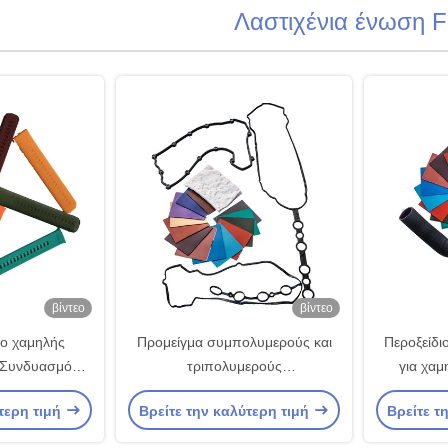
Λαστιχένια ένωση 
βίντεο
βίντεο
ο χαμηλής
Προμείγμα συμπολυμερούς και
Περοξείδι
 Συνδυασμός
τριπολυμερούς
για χαμ
υπνες φορητές
φθοριοελαστομερούς
πετρελαϊκ
τερη τιμή
Βρείτε την καλύτερη τιμή
Βρείτε τ
νδυασμός
δακτυλίων
τομερών