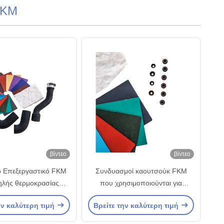
FKM
βίντεο
βίντεο
ο Επεξεργαστικό FKM
Συνδυασμοί καουτσούκ FKM
ηλής θερμοκρασίας
που χρησιμοποιούνται για
ή σφραγίδα Τυλίστρες
στεγνώσεις και σφραγίδες
ην καλύτερη τιμή
Βρείτε την καλύτερη τιμή
 O σωλήνες καυσίμου