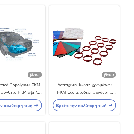
βίντεο
βίντεο
ωτικό Copolymer FKM
Λαστιχένια ένωση χρωμάτων
ο σύνθετο FKM υψηλό
FKM Eco απόδειξης ένδυσης
μα ελαίου φορτιστών
διάφορο για τη λαστιχένια
ην καλύτερη τιμή
Βρείτε την καλύτερη τιμή
ρίου στροβιλο
μανικών μάνικα καυσίμων
φορτιστών στολισμάτων
στροβιλο