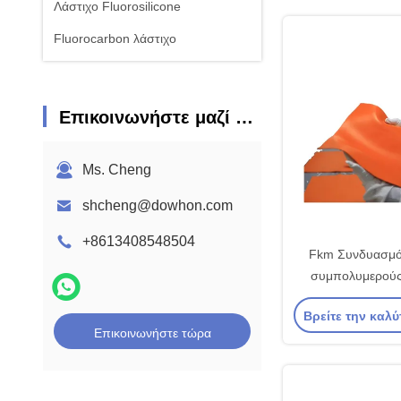
Λάστιχο Fluorosilicone
Fluorocarbon λάστιχο
Επικοινωνήστε μαζί μας
Ms. Cheng
shcheng@dowhon.com
+8613408548504
Fkm Συνδυασμό
συμπολυμερούς
εξαρτήματα ε
Βρείτε την καλύ
αυτοκιν
Επικοινωνήστε τώρα