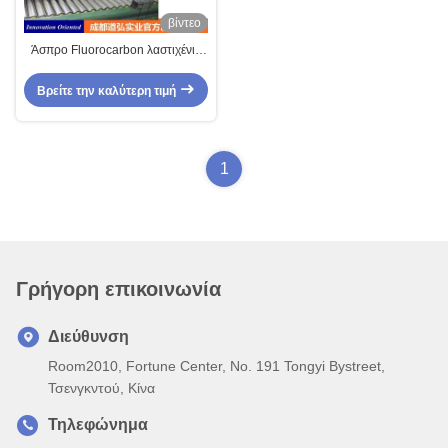
βίντεο
Άσπρο Fluorocarbon λαστιχένιο
Copolymer Precompound για το
μίσχο βαλβίδων
Βρείτε την καλύτερη τιμή
1
Γρήγορη επικοινωνία
Διεύθυνση
Room2010, Fortune Center, No. 191 Tongyi Bystreet,
Τσενγκντού, Κίνα
Τηλεφώνημα