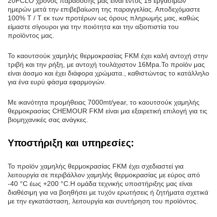
μονάδες, με τιμή 8USD η κάθε μία.με συνολικό 12mt σε ένα
20FCLΟ χρόνος παράδοσης μας είναι εντός 15 εργάσιμων
ημερών μετά την επιβεβαίωση της παραγγελίας. Αποδεχόμαστε
100% T / T εκ των προτέρων ως όρους πληρωμής μας, καθώς
είμαστε σίγουροι για την ποιότητα και την αξιοπιστία του
προϊόντος μας.
Το καουτσούκ χαμηλής θερμοκρασίας FKM έχει καλή αντοχή στην
τριβή και την ρήξη, με αντοχή τουλάχιστον 16Mpa.Το προϊόν μας
είναι άοσμο και έχει διάφορα χρώματα., καθιστώντας το κατάλληλο
για ένα ευρύ φάσμα εφαρμογών.
Με ικανότητα προμήθειας 7000mt/year, το καουτσούκ χαμηλής
θερμοκρασίας CHEMOUR FKM είναι μια εξαιρετική επιλογή για τις
βιομηχανικές σας ανάγκες.
Υποστήριξη και υπηρεσίες:
Το προϊόν χαμηλής θερμοκρασίας FKM έχει σχεδιαστεί για
λειτουργία σε περιβάλλον χαμηλής θερμοκρασίας με εύρος από
-40 °C έως +200 °C.Η ομάδα τεχνικής υποστήριξης μας είναι
διαθέσιμη για να βοηθήσει με τυχόν ερωτήσεις ή ζητήματα σχετικά
με την εγκατάσταση, λειτουργία και συντήρηση του προϊόντος.