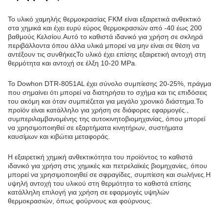
Εφαρμογές:
Το υλικό χαμηλής θερμοκρασίας FKM είναι εξαιρετικά ανθεκτικό
στα χημικά και έχει ευρύ εύρος θερμοκρασιών από -40 έως 200
βαθμούς Κελσίου.Αυτό το καθιστά ιδανικό για χρήση σε σκληρά
περιβάλλοντα όπου άλλα υλικά μπορεί να μην είναι σε θέση να
αντέξουν τις συνθήκεςΤο υλικό έχει επίσης εξαιρετική αντοχή στη
θερμότητα και αντοχή σε έλξη 10-20 MPa.
Το Dowhon DTR-8051AL έχει σύνολο συμπίεσης 20-25%, πράγμα
που σημαίνει ότι μπορεί να διατηρήσει το σχήμα και τις επιδόσεις
του ακόμη και όταν συμπιέζεται για μεγάλο χρονικό διάστημα.Το
προϊόν είναι κατάλληλο για χρήση σε διάφορες εφαρμογές.,
συμπεριλαμβανομένης της αυτοκινητοβιομηχανίας, όπου μπορεί
να χρησιμοποιηθεί σε εξαρτήματα κινητήρων, συστήματα
καυσίμων και κιβώτια μεταφοράς.
Η εξαιρετική χημική ανθεκτικότητα του προϊόντος το καθιστά
ιδανικό για χρήση στις χημικές και πετρελαϊκές βιομηχανίες, όπου
μπορεί να χρησιμοποιηθεί σε σφραγίδες, συμπίεση και σωλήνες.Η
υψηλή αντοχή του υλικού στη θερμότητα το καθιστά επίσης
κατάλληλη επιλογή για χρήση σε εφαρμογές υψηλών
θερμοκρασιών, όπως φούρνους και φούρνους.