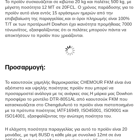
Το προϊόν συσκευάζεται σε κιβώτια 20 kg και παλέτες 500 kg, με
μέγιστη ποσότητα 12 MT σε 20FCL. Ο χρόνος παράδοσης για το
προϊόν αυτό είναι εντός 15 εργάσιμων ημερών από την
επιβεβαίωση της παραγγελίας,και οι όροι πληρωμής είναι 100%
T/T εκ των προτέρωνΗ Dowhon έχει ικανότητα προμήθειας 7000
τόνων/έτος, εξασφαλίζοντας ότι οι πελάτες μπορούν πάντα να
αποκτήσουν το προϊόν που χρειάζονται.
Προσαρμογή:
Το καουτσούκ χαμηλής θερμοκρασίας CHEMOUR FKM είναι ένα
αξιόπιστο και υψηλής ποιότητας προϊόν που μπορεί να
προσαρμοστεί ανάλογα με τις ανάγκες σας.Η μάρκα μας Dowhon
προσφέρει το μοντέλο DTR-8051AL από καουτσούκ FKM που
κατασκευάζεται στο ChengduΑυτό το προϊόν είναι πιστοποιημένο
με τα πρότυπα ποιότητας IATF16949, ISO45001, ISO9001 και
ISO14001, εξασφαλίζοντας την ανώτερη ποιότητα του.
Η ελάχιστη ποσότητα παραγγελίας για αυτό το προϊόν είναι 20