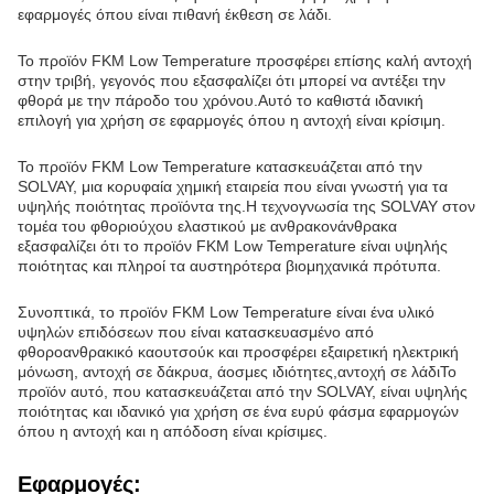
είναι ότι είναι άοσμος.Το υλικό είναι επίσης εξαιρετικά ανθεκτικό
στο λάδι., καθιστώντας την ιδανική επιλογή για χρήση σε
εφαρμογές όπου είναι πιθανή έκθεση σε λάδι.
Το προϊόν FKM Low Temperature προσφέρει επίσης καλή αντοχή
στην τριβή, γεγονός που εξασφαλίζει ότι μπορεί να αντέξει την
φθορά με την πάροδο του χρόνου.Αυτό το καθιστά ιδανική
επιλογή για χρήση σε εφαρμογές όπου η αντοχή είναι κρίσιμη.
Το προϊόν FKM Low Temperature κατασκευάζεται από την
SOLVAY, μια κορυφαία χημική εταιρεία που είναι γνωστή για τα
υψηλής ποιότητας προϊόντα της.Η τεχνογνωσία της SOLVAY στον
τομέα του φθοριούχου ελαστικού με ανθρακονάνθρακα
εξασφαλίζει ότι το προϊόν FKM Low Temperature είναι υψηλής
ποιότητας και πληροί τα αυστηρότερα βιομηχανικά πρότυπα.
Συνοπτικά, το προϊόν FKM Low Temperature είναι ένα υλικό
υψηλών επιδόσεων που είναι κατασκευασμένο από
φθοροανθρακικό καουτσούκ και προσφέρει εξαιρετική ηλεκτρική
μόνωση, αντοχή σε δάκρυα, άοσμες ιδιότητες,αντοχή σε λάδιΤο
προϊόν αυτό, που κατασκευάζεται από την SOLVAY, είναι υψηλής
ποιότητας και ιδανικό για χρήση σε ένα ευρύ φάσμα εφαρμογών
όπου η αντοχή και η απόδοση είναι κρίσιμες.