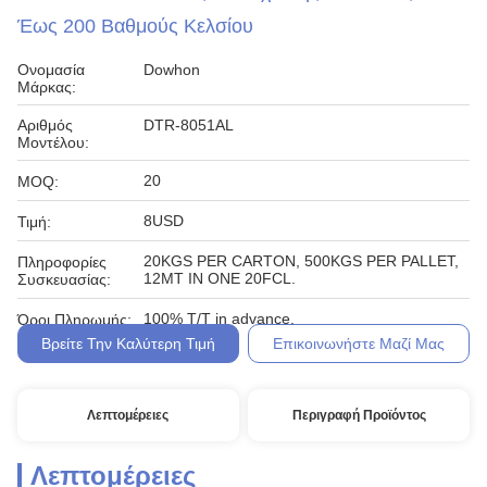
Έως 200 Βαθμούς Κελσίου
Ονομασία
Dowhon
Μάρκας:
Αριθμός
DTR-8051AL
Μοντέλου:
20
MOQ:
8USD
Τιμή:
20KGS PER CARTON, 500KGS PER PALLET,
Πληροφορίες
12MT IN ONE 20FCL.
Συσκευασίας:
100% T/T in advance.
Όροι Πληρωμής:
Βρείτε Την Καλύτερη Τιμή
Επικοινωνήστε Μαζί Μας
Λεπτομέρειες
Περιγραφή Προϊόντος
Λεπτομέρειες