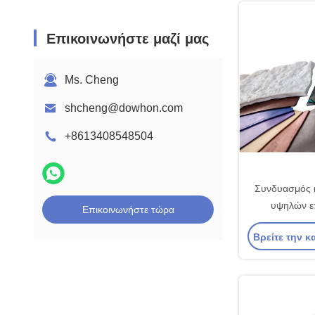
Επικοινωνήστε μαζί μας
Ms. Cheng
shcheng@dowhon.com
+8613408548504
Συνδυασμός 
υψηλών ε
Επικοινωνήστε τώρα
επιμήκυνση > 
Βρείτε την κ
δάκρυα και σύ