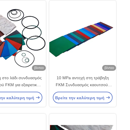
βίντεο
βίντεο
ή στο λάδι συνδυασμός
10 MPa αντοχή στη τράβηξη
ού FKM για εξαιρετική
FKM Συνδυασμός καουτσούκ
στα δάκρυα Μαύρο που
για στεγνώσεις υψηλής
την καλύτερη τιμή
Βρείτε την καλύτερη τιμή
οιείται για δαχτυλίδια
θερμοκρασίας Εξαιρετική χημική
και σφραγίδες
αντοχή