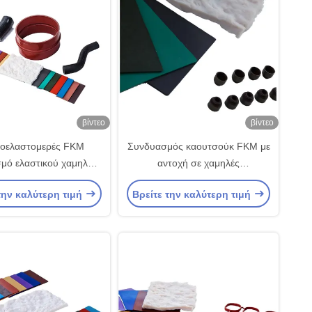
βίντεο
βίντεο
οελαστομερές FKM
Συνδυασμός καουτσούκ FKM με
μό ελαστικού χαμηλής
αντοχή σε χαμηλές
συμπίεσης
θερμοκρασίες και αντοχή σε
την καλύτερη τιμή
Βρείτε την καλύτερη τιμή
καύσιμα