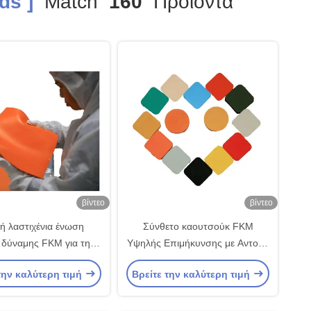
s ]
Match
160
Προϊόντα
βίντεο
βίντεο
ή λαστιχένια ένωση
Σύνθετο καουτσούκ FKM
 δύναμης FKM για την
Υψηλής Επιμήκυνσης με Αντοχή
η χημική αντίσταση
σε Λάδι και Εύρος
την καλύτερη τιμή
Βρείτε την καλύτερη τιμή
Θερμοκρασίας -20°C έως
+200°C για Βιομηχανικές
Εφαρμογές