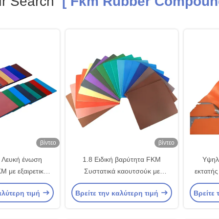
r Search
[ Fkm Rubber Compound
βίντεο
βίντεο
 Λευκή ένωση
1.8 Ειδική βαρύτητα FKM
Υψηλ
M με εξαιρετική
Συστατικά καουτσούκ με
εκτατής
 στο όζον
σκληρότητα 75 Shore A
άριστ
αλύτερη τιμή
Βρείτε την καλύτερη τιμή
Βρείτε 
Εξαιρετική αντοχή στο λάδι