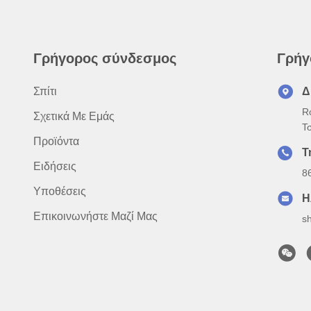
Γρήγορος σύνδεσμος
Γρήγ
Σπίτι
Δ
R
Σχετικά Με Εμάς
Τ
Προϊόντα
Τ
Ειδήσεις
8
Υποθέσεις
Η
Επικοινωνήστε Μαζί Μας
s