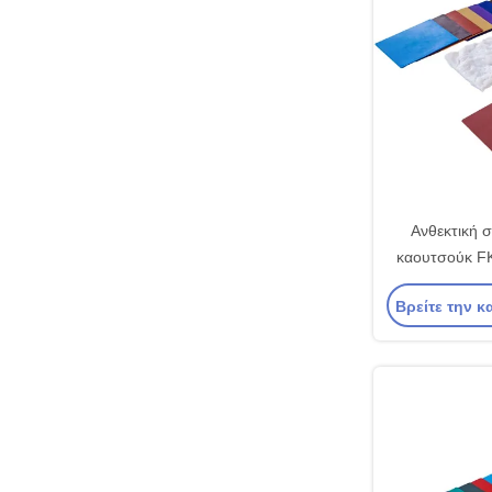
Ανθεκτική 
καουτσούκ FK
υψηλές θερμο
Βρείτε την κ
έως +200 °C)
χημικ