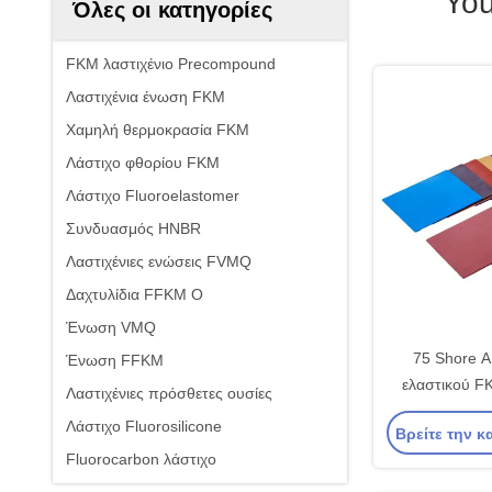
You
Όλες οι κατηγορίες
FKM λαστιχένιο Precompound
Λαστιχένια ένωση FKM
Χαμηλή θερμοκρασία FKM
Λάστιχο φθορίου FKM
Λάστιχο Fluoroelastomer
Συνδυασμός HNBR
Λαστιχένιες ενώσεις FVMQ
Δαχτυλίδια FFKM Ο
Ένωση VMQ
75 Shore A
Ένωση FFKM
ελαστικού FK
Λαστιχένιες πρόσθετες ουσίες
αντοχή
Λάστιχο Fluorosilicone
Βρείτε την κ
Fluorocarbon λάστιχο