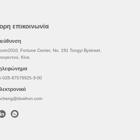
ορη επικοινωνία
ιεύθυνση
oom2010, Fortune Center, No. 191 Tongyi Bystreet,
σενγκντού, Κίνα
ηλεφώνημα
6-028-87578925-9:00
λεκτρονικό
hcheng@dowhon.com