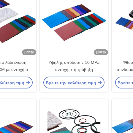
βίντεο
βίντεο
στο λάδι ένωση
Υψηλής απόδοσης 10 MPa
Φθορ
M με αντοχή σε
αντοχή στη τράβηξη
συνδυασ
κρασίες (-20 °C
Συνδυασμός καουτσούκ FKM με
αλύτερη τιμή
Βρείτε την καλύτερη τιμή
Βρείτε 
 και εξαιρετική
υπερεκτίμηση UL94 V-0 και
ή αντοχή
εξαιρετική χημική αντοχή