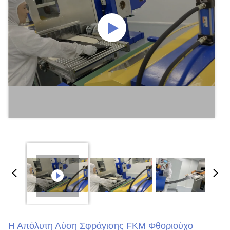
Η Απόλυτη Λύση Σφράγισης FKM Φθοριούχο