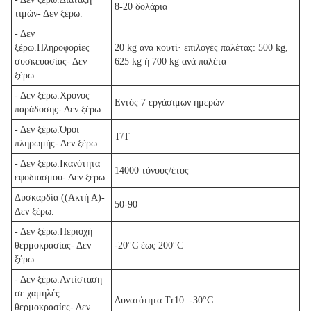
8-20 δολάρια
τιμών
- Δεν ξέρω.
- Δεν
ξέρω.
Πληροφορίες
20 kg ανά κουτί· επιλογές παλέτας: 500 kg,
συσκευασίας
- Δεν
625 kg ή 700 kg ανά παλέτα
ξέρω.
- Δεν ξέρω.
Χρόνος
Εντός 7 εργάσιμων ημερών
παράδοσης
- Δεν ξέρω.
- Δεν ξέρω.
Όροι
Τ/Τ
πληρωμής
- Δεν ξέρω.
- Δεν ξέρω.
Ικανότητα
14000 τόνους/έτος
εφοδιασμού
- Δεν ξέρω.
Δυσκαρδία ((Ακτή Α)
-
50-90
Δεν ξέρω.
- Δεν ξέρω.
Περιοχή
θερμοκρασίας
- Δεν
-20°C έως 200°C
ξέρω.
- Δεν ξέρω.
Αντίσταση
σε χαμηλές
Δυνατότητα Tr10: -30°C
θερμοκρασίες
- Δεν