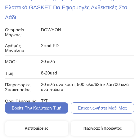
Ελαστικό GASKET Για Εφαρμογές Ανθεκτικές Στο
Λάδι
Ονομασία
DOWHON
Μάρκας:
Αριθμός
Σειρά FD
Μοντέλου:
20 κιλά
MOQ:
8-20usd
Τιμή:
20 κιλά ανά κουτί, 500 κιλά/625 κιλά/700 κιλά
Πληροφορίες
ανά παλέτα
Συσκευασίας:
Τ/Τ
Όροι Πληρωμής:
Βρείτε Την Καλύτερη Τιμή
Επικοινωνήστε Μαζί Μας
Λεπτομέρειες
Περιγραφή Προϊόντος