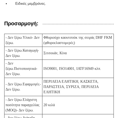
Ειδικές μεμβράνες.
Προσαρμογή:
- Δεν ξέρω.
Υλικό
- Δεν
Φθοριούχο καουτσούκ της σειράς DHF FKM
ξέρω.
(φθοροελαστομερές)
- Δεν ξέρω.
Καταγωγή
-
Σιτσουάν, Κίνα
Δεν ξέρω.
- Δεν
ξέρω.
Πιστοποιητικά
-
ISO9001, ISO14001, IATF16949 κλπ.
Δεν ξέρω.
ΠΕΡΙΛΕΙΑ ΕΛΗΤΙΚΗ, ΚΑΣΚΕΤΑ,
- Δεν ξέρω.
Εφαρμογές
-
ΠΑΡΑΣΤΕΙΑ, ΣΥΡΙΖΑ, ΠΕΡΙΛΕΙΑ
Δεν ξέρω.
ΕΛΗΤΙΚΗ
- Δεν ξέρω.
Ελάχιστη
ποσότητα παραγγελίας
20 κιλά
(MOQ)
- Δεν ξέρω.
- Δεν ξέρω.
Διάταξη