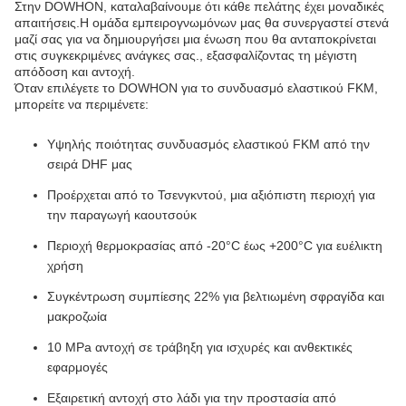
Στην DOWHON, καταλαβαίνουμε ότι κάθε πελάτης έχει μοναδικές
απαιτήσεις.Η ομάδα εμπειρογνωμόνων μας θα συνεργαστεί στενά
μαζί σας για να δημιουργήσει μια ένωση που θα ανταποκρίνεται
στις συγκεκριμένες ανάγκες σας., εξασφαλίζοντας τη μέγιστη
απόδοση και αντοχή.
Όταν επιλέγετε το DOWHON για το συνδυασμό ελαστικού FKM,
μπορείτε να περιμένετε:
Υψηλής ποιότητας συνδυασμός ελαστικού FKM από την
σειρά DHF μας
Προέρχεται από το Τσενγκντού, μια αξιόπιστη περιοχή για
την παραγωγή καουτσούκ
Περιοχή θερμοκρασίας από -20°C έως +200°C για ευέλικτη
χρήση
Συγκέντρωση συμπίεσης 22% για βελτιωμένη σφραγίδα και
μακροζωία
10 MPa αντοχή σε τράβηξη για ισχυρές και ανθεκτικές
εφαρμογές
Εξαιρετική αντοχή στο λάδι για την προστασία από