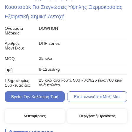
Καουτσούκ Για Στεγνώσεις Υψηλής Θερμοκρασίας
Εξαιρετική Χημική Αντοχή
Ονομασία
DOWHON
Μάρκας:
Αριθμός
DHF series
Μοντέλου:
25 κιλά
MOQ:
8-12usd/kg
Τιμή:
25 κιλά ανά κουτί, 500 κιλά/625 κιλά/700 κιλά
Πληροφορίες
ανά παλέτα.
Συσκευασίας:
Βρείτε Την Καλύτερη Τιμή
Επικοινωνήστε Μαζί Μας
Λεπτομέρειες
Περιγραφή Προϊόντος