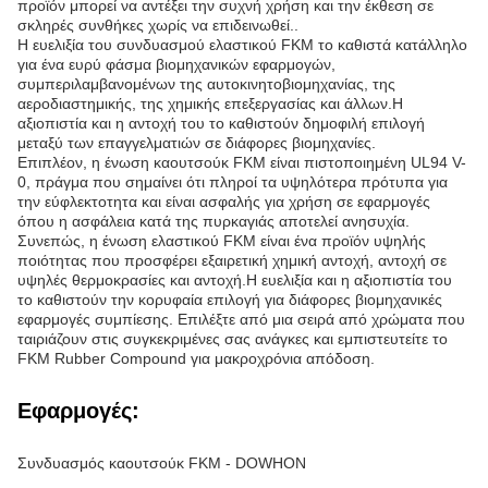
προϊόν μπορεί να αντέξει την συχνή χρήση και την έκθεση σε
σκληρές συνθήκες χωρίς να επιδεινωθεί..
Η ευελιξία του συνδυασμού ελαστικού FKM το καθιστά κατάλληλο
για ένα ευρύ φάσμα βιομηχανικών εφαρμογών,
συμπεριλαμβανομένων της αυτοκινητοβιομηχανίας, της
αεροδιαστημικής, της χημικής επεξεργασίας και άλλων.Η
αξιοπιστία και η αντοχή του το καθιστούν δημοφιλή επιλογή
μεταξύ των επαγγελματιών σε διάφορες βιομηχανίες.
Επιπλέον, η ένωση καουτσούκ FKM είναι πιστοποιημένη UL94 V-
0, πράγμα που σημαίνει ότι πληροί τα υψηλότερα πρότυπα για
την εύφλεκτοτητα και είναι ασφαλής για χρήση σε εφαρμογές
όπου η ασφάλεια κατά της πυρκαγιάς αποτελεί ανησυχία.
Συνεπώς, η ένωση ελαστικού FKM είναι ένα προϊόν υψηλής
ποιότητας που προσφέρει εξαιρετική χημική αντοχή, αντοχή σε
υψηλές θερμοκρασίες και αντοχή.Η ευελιξία και η αξιοπιστία του
το καθιστούν την κορυφαία επιλογή για διάφορες βιομηχανικές
εφαρμογές συμπίεσης. Επιλέξτε από μια σειρά από χρώματα που
ταιριάζουν στις συγκεκριμένες σας ανάγκες και εμπιστευτείτε το
FKM Rubber Compound για μακροχρόνια απόδοση.
Εφαρμογές:
Συνδυασμός καουτσούκ FKM - DOWHON