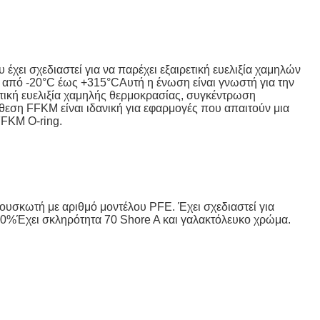
σχεδιαστεί για να παρέχει εξαιρετική ευελιξία χαμηλών
 από -20°C έως +315°CΑυτή η ένωση είναι γνωστή για την
τική ευελιξία χαμηλής θερμοκρασίας, συγκέντρωση
εση FFKM είναι ιδανική για εφαρμογές που απαιτούν μια
FFKM O-ring.
σκωτή με αριθμό μοντέλου PFE. Έχει σχεδιαστεί για
00%Έχει σκληρότητα 70 Shore A και γαλακτόλευκο χρώμα.