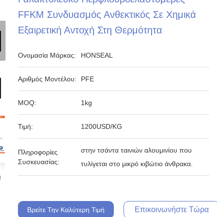
FFKM Συνδυασμός Ανθεκτικός Σε Χημικά
Εξαιρετική Αντοχή Στη Θερμότητα
Ονομασία Μάρκας:
HONSEAL
Αριθμός Μοντέλου:
PFE
MOQ:
1kg
Τιμή:
1200USD/KG
στην τσάντα ταινιών αλουμινίου που
Πληροφορίες
Συσκευασίας:
τυλίγεται στο μικρό κιβώτιο άνθρακα.
Επικοινωνήστε Τώρα
Βρείτε Την Καλύτερη Τιμή