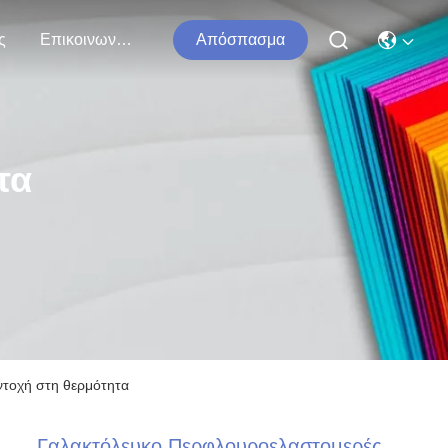
ς
Επικοινωνήστε Μαζί Μας
Απόσπασμα
τα
ντοχή στη θερμότητα
Γαλακτόλευκο Περφλουροελαστομερές