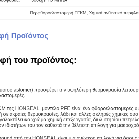
ροσφοράς:
300kgs ΤΟ ΜΗΝΑ
Περφθοροελαστομερή FFKM
, 
Χημικά ανθεκτικό περφλ
φή Προϊόντος
φή του προϊόντος:
uoroelastomer) προσφέρει την υψηλότερη θερμοκρασία λειτουρ
λαστομερές.
M της HONSEAL, μοντέλο PFE είναι ένα φθοροελαστομερές υψη
 σε ακραίες θερμοκρασίες, λάδι και άλλες σκληρές χημικές ο
 γαλακτόλευκο χρώμα.χημική επεξεργασία, διυλιστηρίου πετρελα
 ιδιοτήτων του τον καθιστά την βέλτιστη επιλογή για μακροχρ
nd από την HONSEAL είναι μια ανώτερη επιλογή για όσους χρε