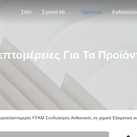
Σπίτι
Σχετικά Με Εμάς
Προϊόντα
Εκδηλώσει
επτομέρειες Για Τα Προϊόν
ροελαστομερές FFKM Συνδυασμός Ανθεκτικός σε χημικά Εξαιρετική α