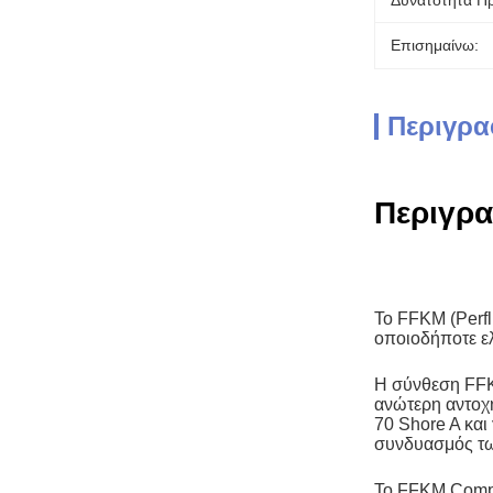
Δυνατότητα Π
Επισημαίνω:
Περιγρα
Περιγρα
Το FFKM (Perfl
οποιοδήποτε ε
Η σύνθεση FFK
ανώτερη αντοχή
70 Shore A και
συνδυασμός των
Το FFKM Compou