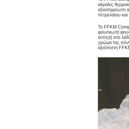
ακραίες θερμοκ
αξιοσημείωτη α
πετρελαίου και
Το FFKM Compo
φουσκωτή φου
αντοχή στο λάδ
χρώμα της σύνθ
αξιόπιστη FF