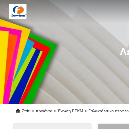
Λ
Σπίτι
>
προϊόντα
>
Ένωση FFKM
>
Γαλακτόλευκο περφλου