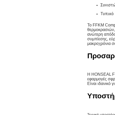
Συνιστώ
Τυπικό 
Το FFKM Compo
θερμοκρασιών, 
ανώτερη απόδοσ
συμπίεσης, εύρ
μακροχρόνια σφ
Προσαρ
Η HONSEAL FFK
εφαρμογές σφρ
Είναι ιδανικό 
Υποστήρ
Τεχνική υποστήρ