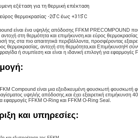
μενη εξέταση για τη θερμική επέκταση
εύρος θερμοκρασίας -20 ̊C έως +315 ̊C
und είναι ένα υψηλής απόδοσης FFKM PRECOMPOUND που έχει 
αντοχή στη θερμότητα και επιμήκυνση.και εύρος θερμοκρασίας
ή της στα πιο απαιτητικά περιβάλλοντα, προσφέροντας εξαιρε
ος θερμοκρασίας, αντοχή στη θερμότητα,και ΕπιμήκυνσηΗ σύνθ
ραγίδα ή συμπίεση και είναι η ιδανική επιλογή για εφαρμογές 
μογή:
M Compound είναι μια εξειδικευμένη φουσκωτή φουσκωτή φου
αγίσματος υψηλής απόδοσης.και έχει εξαιρετική επιμήκυνση 4
για εφαρμογές FFKM O-Ring και FFKM O-Ring Seal.
ιξη και υπηρεσίες:
ιξη και εξυπηρέτηση της FFKM