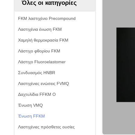
Όλες οι κατηγορίες
FKM λαστιχένιο Precompound
Λαστιχένια ένωση FKM
Χαμηλή θερμοκρασία FKM
Λάστιχο φθορίου FKM
Λάστιχο Fluoroelastomer
Συνδυασμός HNBR
Λαστιχένιες ενώσεις FVMQ
Δαχτυλίδια FFKM Ο
Ένωση VMQ
Ένωση FFKM
Λαστιχένιες πρόσθετες ουσίες