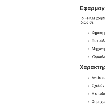
Εφαρμογ
Το FFKM χρησιμ
ιδίως σε:
Χημική
Πετρέλα
Μηχανή
Υδραυλ
Χαρακτηρ
Αντίστ
Σχεδόν 
Η απόδο
Οι μηχα