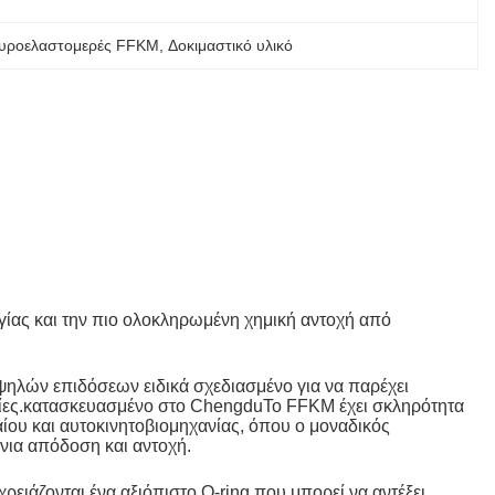
ουροελαστομερές FFKM
, 
Δοκιμαστικό υλικό
γίας και την πιο ολοκληρωμένη χημική αντοχή από
λών επιδόσεων ειδικά σχεδιασμένο για να παρέχει
υσίες.κατασκευασμένο στο ChengduΤο FFKM έχει σκληρότητα
ίου και αυτοκινητοβιομηχανίας, όπου ο μοναδικός
όνια απόδοση και αντοχή.
ιάζονται ένα αξιόπιστο O-ring που μπορεί να αντέξει