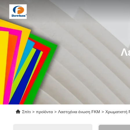
Λ
Σπίτι
>
προϊόντα
>
Λαστιχένια ένωση FKM
>
Χρωματιστή F