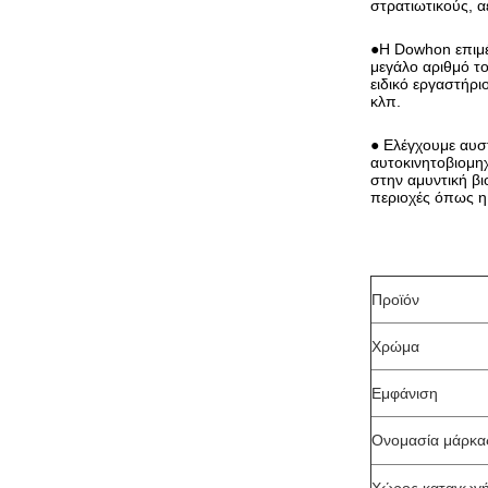
στρατιωτικούς, α
●Η Dowhon επιμέ
μεγάλο αριθμό το
ειδικό εργαστήρ
κλπ.
● Ελέγχουμε αυσ
αυτοκινητοβιομηχ
στην αμυντική βι
περιοχές όπως η 
Προϊόν
Χρώμα
Εμφάνιση
Ονομασία μάρκα