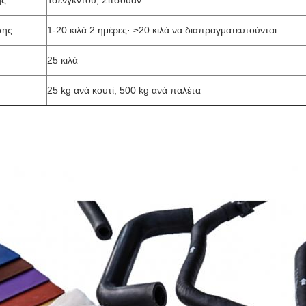
ής
Τσενγκντού, Σιτσουάν
σης
1-20 κιλά:2 ημέρες· ≥20 κιλά:να διαπραγματευτούνται
25 κιλά
25 kg ανά κουτί, 500 kg ανά παλέτα