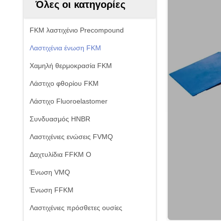
Όλες οι κατηγορίες
FKM λαστιχένιο Precompound
Λαστιχένια ένωση FKM
Χαμηλή θερμοκρασία FKM
Λάστιχο φθορίου FKM
Λάστιχο Fluoroelastomer
Συνδυασμός HNBR
Λαστιχένιες ενώσεις FVMQ
Δαχτυλίδια FFKM Ο
Ένωση VMQ
Ένωση FFKM
Λαστιχένιες πρόσθετες ουσίες