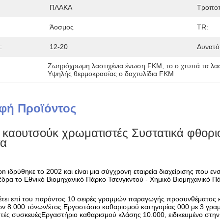
ΠΛΑΚΑ
Τροποπ
Άοσμος
TR:
:
12-20
Δυνατό
Ζωηρόχρωμη λαστιχένια ένωση FKM
, 
το ο χτυπά τα λα
Υψηλής θερμοκρασίας ο δαχτυλίδια FKM
φή Προϊόντος
 καουτσούκ χρωματιστές Συστατικά φθοριο
τα
 ιδρύθηκε το 2002 και είναι μια σύγχρονη εταιρεία διαχείρισης που ε
έδρα το Εθνικό Βιομηχανικό Πάρκο Τσενγκντού - Χημικό Βιομηχανικό Πά
τει επί του παρόντος 10 σειρές γραμμών παραγωγής προσυνθέματος 
ων 8.000 τόνων/έτος.Εργοστάσιο καθαρισμού κατηγορίας 000 με 3 γρ
ητές συσκευέςΕργαστήριο καθαρισμού κλάσης 10.000, ειδικευμένο στ