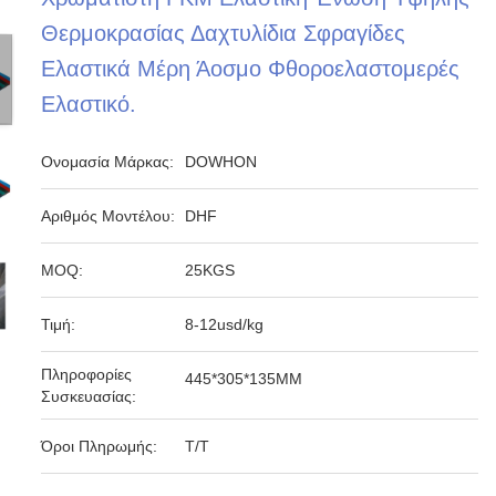
Θερμοκρασίας Δαχτυλίδια Σφραγίδες
Ελαστικά Μέρη Άοσμο Φθοροελαστομερές
Ελαστικό.
Ονομασία Μάρκας:
DOWHON
Αριθμός Μοντέλου:
DHF
MOQ:
25KGS
Τιμή:
8-12usd/kg
Πληροφορίες
445*305*135MM
Συσκευασίας:
Όροι Πληρωμής:
T/T