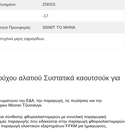
οιημένο:
25KGS
-17
τητα Προσφοράς:
300MT ΤΟ ΜΗΝΑ
στιχένια μέρη σφραγίδων
, 
ύχου αλατιού Συστατικά καουτσούκ για
νσωματώνει την Ε&Α, την παραγωγή, τις πωλήσεις και την
ρκο Μέισαν Τζινσιάνγκ.
και σύνθεσης φθοροελαστομερών με συνολική παραγωγική
αμμές παραγωγής που ειδικεύεται στην παραγωγή φθοροελαστομερών
ην παραγωγή ελαστικών εξαρτημάτων FFKM για ημιαγωγούς,