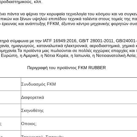
εροδιαστημικούς, κλπ.
νει πάντα να φέρνει την κορυφαία τεχνολογία του κόσμου και να συγκ
πικών και ξένων υψηλού επιπέδου τεχνικά ταλέντα στους τομείς της π
ιο έρευνας και ανάπτυξης FFKM, έξυπνο κέντρο μηχανικής φορητών συ
τηρά σύμφωνα με την IATF 16949:2016, GB/T 28001-2011, GB/24001-2
ανία, ημιαγωγούς, καταναλωτικά ηλεκτρονικά, αεροδιαστημικά, χημικά κ
ομηχανία.Τα προϊόντα μας πωλούνται σε πολλές εγχώριες επαρχίες και 
Ευρώπη, η Αμερική, η Νότια Κορέα, η Ιαπωνία, η Νοτιοανατολική Ασία,
Περιγραφή του προϊόντος FKM RUBBER
Συνδυασμός FKM
Διαφορετικά
Σκηνοθέτης
ς
Οποιος;