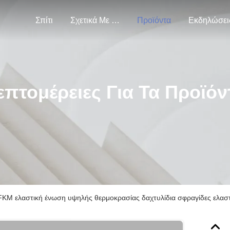
Σπίτι
Σχετικά Με Εμάς
Προϊόντα
Εκδηλώσει
επτομέρειες Για Τα Προϊόν
KM ελαστική ένωση υψηλής θερμοκρασίας δαχτυλίδια σφραγίδες ελαστ