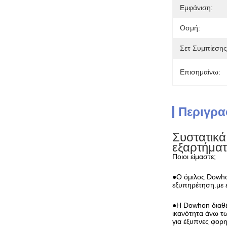
Εμφάνιση:
Οσμή:
Σετ Συμπίεσης
Επισημαίνω:
Περιγρα
Συστατικά
εξαρτήμα
Ποιοι είμαστε;
●Ο όμιλος Dowhon
εξυπηρέτηση.με 
●Η Dowhon διαθέ
ικανότητα άνω τ
για έξυπνες φορ