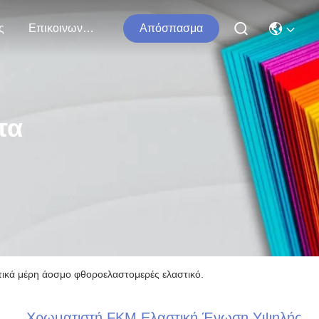
ς
Επικοινωνήστε Μαζί Μας
Απόσπασμα
τα
ικά μέρη άοσμο φθοροελαστομερές ελαστικό.
Χρωματιστή FKM Ελαστική Ένωση Υψηλής