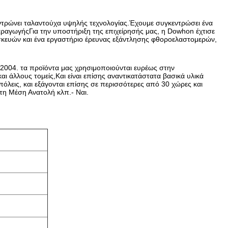
εντρώνει ταλαντούχα υψηλής τεχνολογίας.Έχουμε συγκεντρώσει ένα
αραγωγήςΓια την υποστήριξη της επιχείρησής μας, η Dowhon έχτισε
σκευών και ένα εργαστήριο έρευνας εξάντλησης φθοροελαστομερών,
004. τα προϊόντα μας χρησιμοποιούνται ευρέως στην
αι άλλους τομείς,Και είναι επίσης αναντικατάστατα βασικά υλικά
πόλεις, και εξάγονται επίσης σε περισσότερες από 30 χώρες και
τη Μέση Ανατολή κλπ.- Ναι.