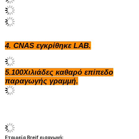
4. CNAS εγκρίθηκε LAB.
5.100Χιλιάδες καθαρό επίπεδο
παραγωγής γραμμή.
Εταιρεία Breif εισαγωγή: