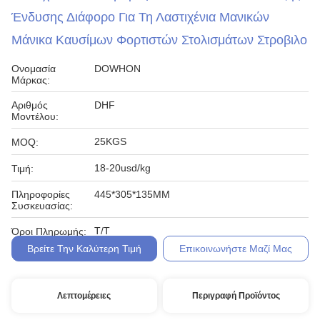
Ένδυσης Διάφορο Για Τη Λαστιχένια Μανικών
Μάνικα Καυσίμων Φορτιστών Στολισμάτων Στροβιλο
Ονομασία
DOWHON
Μάρκας:
Αριθμός
DHF
Μοντέλου:
25KGS
MOQ:
18-20usd/kg
Τιμή:
Πληροφορίες
445*305*135MM
Συσκευασίας:
T/T
Όροι Πληρωμής:
Βρείτε Την Καλύτερη Τιμή
Επικοινωνήστε Μαζί Μας
Λεπτομέρειες
Περιγραφή Προϊόντος