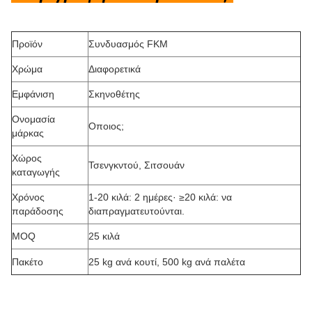
Προϊόν
Συνδυασμός FKM
Χρώμα
Διαφορετικά
Εμφάνιση
Σκηνοθέτης
Ονομασία
Οποιος;
μάρκας
Χώρος
Τσενγκντού, Σιτσουάν
καταγωγής
Χρόνος
1-20 κιλά: 2 ημέρες· ≥20 κιλά: να
παράδοσης
διαπραγματευτούνται.
MOQ
25 κιλά
Πακέτο
25 kg ανά κουτί, 500 kg ανά παλέτα