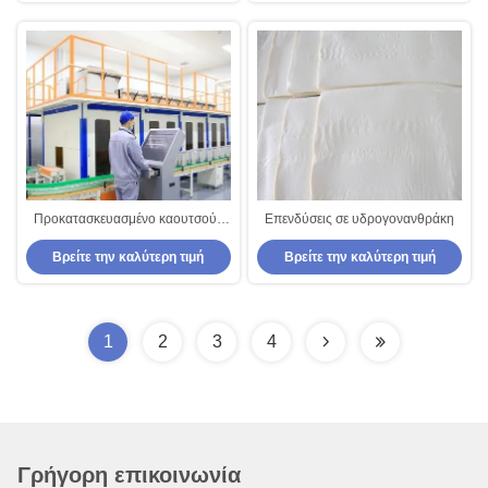
Προκατασκευασμένο καουτσούκ
Επενδύσεις σε υδρογονανθράκη
FKM Σειράς FD, 20-60 Mooney
Βρείτε την καλύτερη τιμή
Βρείτε την καλύτερη τιμή
Viscosity για Σφραγίδες
1
2
3
4
Γρήγορη επικοινωνία