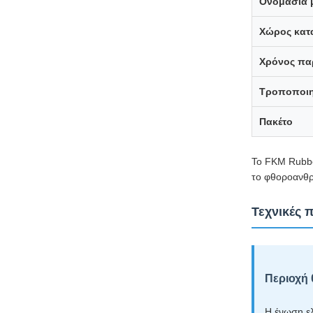
Ονομασία 
Χώρος κατ
Χρόνος πα
Τροποποι
Πακέτο
Το FKM Rubbe
το φθοροανθρα
Τεχνικές 
Περιοχή 
Η ένωση ελ