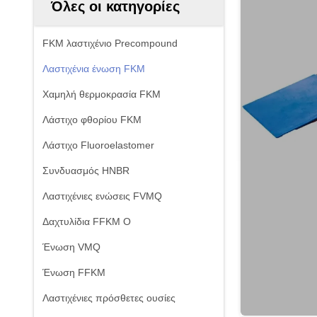
Όλες οι κατηγορίες
FKM λαστιχένιο Precompound
Λαστιχένια ένωση FKM
Χαμηλή θερμοκρασία FKM
Λάστιχο φθορίου FKM
Λάστιχο Fluoroelastomer
Συνδυασμός HNBR
Λαστιχένιες ενώσεις FVMQ
Δαχτυλίδια FFKM Ο
Ένωση VMQ
Ένωση FFKM
Λαστιχένιες πρόσθετες ουσίες