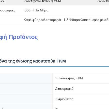
τος:
Λαστιχένια Ένωση FKM
Αντίστ
ροσφοράς:
500mt Το Μήνα
Καφέ φθοροελαστομερές
, 
1.8 Φθοροελαστομερές με ειδ
φή Προϊόντος
κόνα της ένωσης καουτσούκ FKM
Συνδυασμός FKM
Διαφορετικά
Σκηνοθέτης