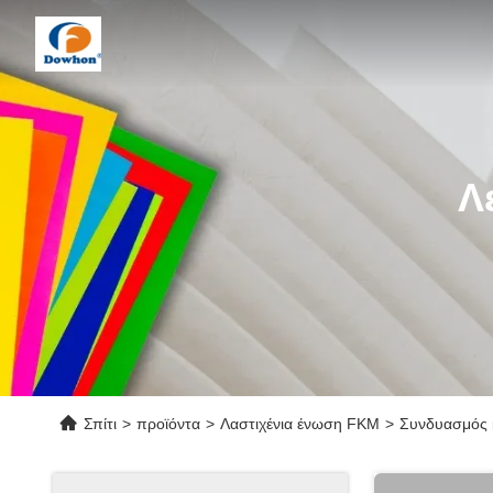
Λ
Σπίτι
>
προϊόντα
>
Λαστιχένια ένωση FKM
>
Συνδυασμός κ