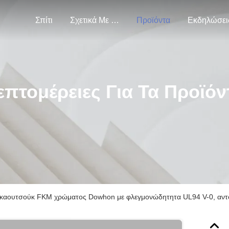
Σπίτι
Σχετικά Με Εμάς
Προϊόντα
Εκδηλώσει
επτομέρειες Για Τα Προϊόν
αουτσούκ FKM χρώματος Dowhon με φλεγμονώδητητα UL94 V-0, αντοχή