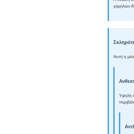
χαμηλών θ
Σκληρότη
Αυτή η μέσ
Ανθεκτ
Υψηλή α
περιβάλ
Αντ