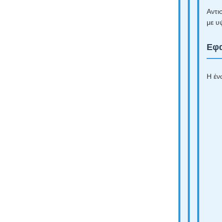
Αντι
με υ
Εφα
Η έν