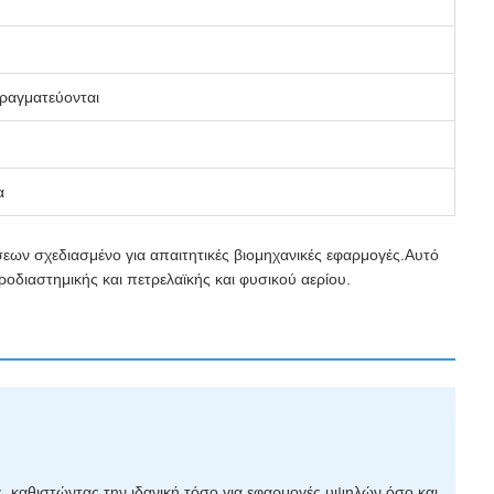
πραγματεύονται
α
ων σχεδιασμένο για απαιτητικές βιομηχανικές εφαρμογές.Αυτό
ροδιαστημικής και πετρελαϊκής και φυσικού αερίου.
ς, καθιστώντας την ιδανική τόσο για εφαρμογές υψηλών όσο και