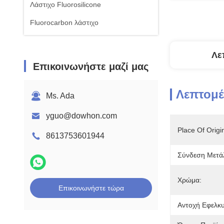
Λάστιχο Fluorosilicone
Fluorocarbon λάστιχο
Λε
Επικοινωνήστε μαζί μας
Λεπτομέ
Ms. Ada
yguo@dowhon.com
Place Of Origi
8613753601944
Σύνδεση Μετά
Χρώμα:
Επικοινωνήστε τώρα
Αντοχή Εφελκ