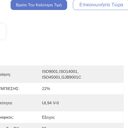
Επικοινωνήστε Τώρα
Βρείτε Την Καλύτερη Τιμή
ISO9001,ISO14001, 
οίηση:
ISO45001,GJB9001C
ΥΜΠΙΕΣΗΣ:
22%
τότητα:
UL94 V-0
ραφικός:
Εξοχος