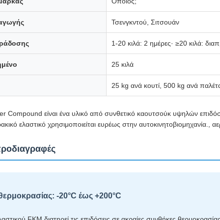
μάρκας
Οποιος;
αγωγής
Τσενγκντού, Σιτσουάν
ράδοσης
1-20 κιλά: 2 ημέρες· ≥20 κιλά: δια
ημένο
25 κιλά
25 kg ανά κουτί, 500 kg ανά παλέτ
r Compound είναι ένα υλικό από συνθετικό καουτσούκ υψηλών επιδόσε
κικό ελαστικό χρησιμοποιείται ευρέως στην αυτοκινητοβιομηχανία., αε
προδιαγραφές
θερμοκρασίας: -20°C έως +200°C
αστικού FKM διατηρεί τις επιδόσεις σε ακραίες συνθήκες θερμοκρασία