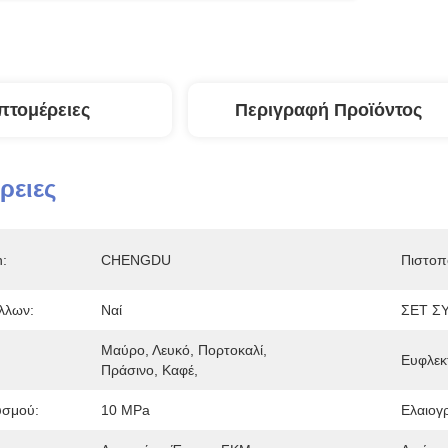
πτομέρειες
Περιγραφή Προϊόντος
ρειες
n:
CHENGDU
Πιστοπ
λλων:
Ναί
ΣΕΤ Σ
Μαύρο, Λευκό, Πορτοκαλί, 
Ευφλεκ
Πράσινο, Καφέ,
υσμού:
10 MPa
Ελαιογ