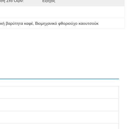
αση Στο Όζον:
Εξοχος
ική βαρύτητα καφέ
, 
Βιομηχανικό φθοριούχο καουτσούκ