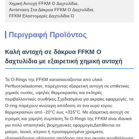
Χημική Αντοχή FFKM O Δαχτυλίδια
, 
Αντίσταση Στα Δάκρυα FFKM O Δαχτυλίδια
, 
FFKM Ελαστομερές Δαχτυλίδια O
Περιγραφή Προϊόντος
Καλή αντοχή σε δάκρυα FFKM O
δαχτυλίδια με εξαιρετική χημική αντοχή
Τα O-Rings της FFKM κατασκευάζονται από υλικό
Perfluoroelastomer, παρέχοντας εξαιρετική αντοχή σε επιθετικές
χημικές ουσίες, υψηλές θερμοκρασίες και σκληρές
περιβαλλοντικές συνθήκες.Σχεδιασμένα για ακραίες εφαρμογές, τα
O-ring παρέχουν ανώτερη απόδοση σε ένα ευρύ εύρος
θερμοκρασιών από -20°C έως +315°C. Με εξαιρετική αντοχή σε
σχισμές και χαμηλή συμπίεση,Τα O-Rings της FFKM είναι ιδανικά
για πολύ απαιτητικές βιομηχανικές εφαρμογέςΔιατίθενται σε
μαύρο, λευκό, κίτρινο ή προσαρμοσμένα χρώματα,
εξασφαλίζοντας αξιόπιστη απόδοση στα πιο ακραία περιβάλλοντα