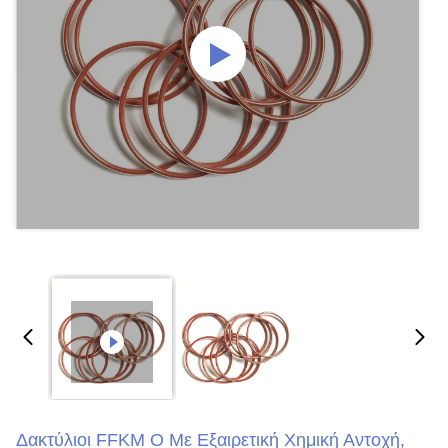
Δακτύλιοι FFKM O Με Εξαιρετική Χημική Αντοχή,