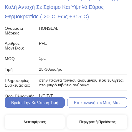
Καλή Αντοχή Σε Σχίσιμο Και Υψηλό Εύρος
Θερμοκρασίας (-20°C Έως +315°C)
Ονομασία
HONSEAL
Μάρκας:
Αριθμός
PFE
Μοντέλου:
1pc
MOQ:
25-30usd/pc
Τιμή:
στην τσάντα ταινιών αλουμινίου που τυλίγεται
Πληροφορίες
στο μικρό κιβώτιο άνθρακα.
Συσκευασίας:
L/C,T/T
Όροι Πληρωμής:
Βρείτε Την Καλύτερη Τιμή
Επικοινωνήστε Μαζί Μας
Λεπτομέρειες
Περιγραφή Προϊόντος