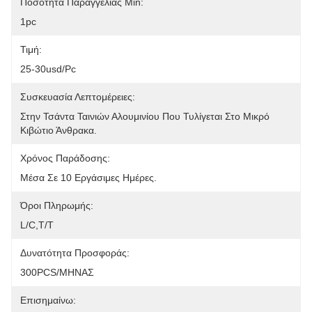
Ποσότητα Παραγγελίας Min:
1pc
Τιμή:
25-30usd/pc
Συσκευασία Λεπτομέρειες:
Στην Τσάντα Ταινιών Αλουμινίου Που Τυλίγεται Στο Μικρό 
Κιβώτιο Άνθρακα.
Χρόνος Παράδοσης:
Μέσα Σε 10 Εργάσιμες Ημέρες.
Όροι Πληρωμής:
L/C,T/T
Δυνατότητα Προσφοράς:
300PCS/ΜΗΝΑΣ
Επισημαίνω: