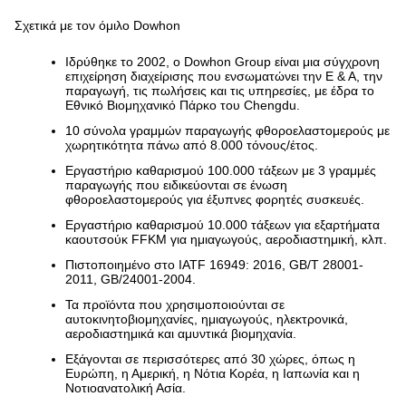
Σχετικά με τον όμιλο Dowhon
Ιδρύθηκε το 2002, ο Dowhon Group είναι μια σύγχρονη
επιχείρηση διαχείρισης που ενσωματώνει την Ε & Α, την
παραγωγή, τις πωλήσεις και τις υπηρεσίες, με έδρα το
Εθνικό Βιομηχανικό Πάρκο του Chengdu.
10 σύνολα γραμμών παραγωγής φθοροελαστομερούς με
χωρητικότητα πάνω από 8.000 τόνους/έτος.
Εργαστήριο καθαρισμού 100.000 τάξεων με 3 γραμμές
παραγωγής που ειδικεύονται σε ένωση
φθοροελαστομερούς για έξυπνες φορητές συσκευές.
Εργαστήριο καθαρισμού 10.000 τάξεων για εξαρτήματα
καουτσούκ FFKM για ημιαγωγούς, αεροδιαστημική, κλπ.
Πιστοποιημένο στο IATF 16949: 2016, GB/T 28001-
2011, GB/24001-2004.
Τα προϊόντα που χρησιμοποιούνται σε
αυτοκινητοβιομηχανίες, ημιαγωγούς, ηλεκτρονικά,
αεροδιαστημικά και αμυντικά βιομηχανία.
Εξάγονται σε περισσότερες από 30 χώρες, όπως η
Ευρώπη, η Αμερική, η Νότια Κορέα, η Ιαπωνία και η
Νοτιοανατολική Ασία.