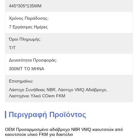
445*305*135MM
Χρόνος Παράδοσης:
7 Εργάσιμες Ημέρες
Όροι Πληρωμής:
T/T
Δυνατότητα Προσφοράς:
300MT ΤΟ ΜΗΝΑ
Επισημαίνω:
Λάστιχο Συνήθειας NBR
, 
Λάστιχο VMQ Αδιάβροχο
, 
Λαστιχένιο Υλικό COem FKM
Περιγραφή Προϊόντος
OEM Προσαρμοσμένο αδιάβροχο NBR VMQ καουτσούκ από
καουτσούκ υλικό FKM για δακτύλιο