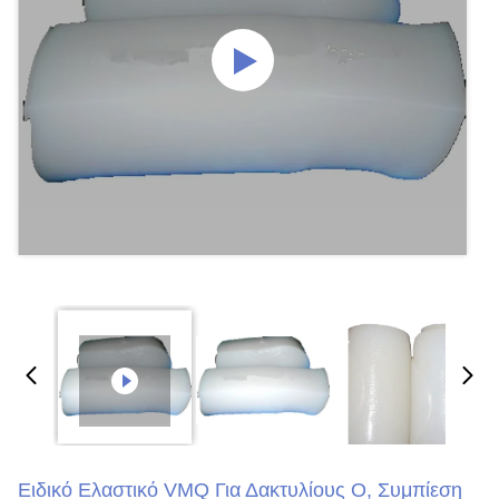
Ειδικό Ελαστικό VMQ Για Δακτυλίους O, Συμπίεση