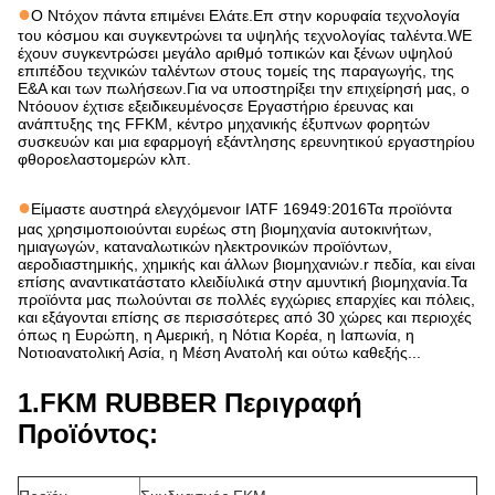
●
Ο Ντόχον πάντα επιμένει
Ελάτε.
Επ
στην κορυφαία τεχνολογία
του κόσμου και συγκεντρώνει τα υψηλής τεχνολογίας ταλέντα.
W
Ε
έχουν συγκεντρώσει μεγάλο αριθμό τοπικών και ξένων υψηλού
επιπέδου τεχνικών ταλέντων στους τομείς της παραγωγής, της
Ε&Α και των πωλήσεων.
Για να υποστηρίξει την επιχείρησή μας, ο
Ντόουον έχτισε
εξειδικευμένος
σε
Εργαστήριο έρευνας και
ανάπτυξης της FFKM, κέντρο μηχανικής έξυπνων φορητών
συσκευών
και μια εφαρμογή εξάντλησης ερευνητικού εργαστηρίου
φθοροελαστομερών κλπ.
●
Είμαστε αυστηρά ελεγχόμενοι
r IATF 16949:2016Τα προϊόντα
μας χρησιμοποιούνται ευρέως στη βιομηχανία αυτοκινήτων,
ημιαγωγών, καταναλωτικών ηλεκτρονικών προϊόντων,
αεροδιαστημικής, χημικής και άλλων βιομηχανιών.
r πεδία, και είναι
επίσης αναντικατάστατο κλειδί
υλικά στην αμυντική βιομηχανία.
Τα
προϊόντα μας πωλούνται σε πολλές εγχώριες επαρχίες και πόλεις,
και εξάγονται επίσης σε περισσότερες από 30 χώρες και περιοχές
όπως η Ευρώπη, η Αμερική, η Νότια Κορέα, η Ιαπωνία, η
Νοτιοανατολική Ασία, η
Μέση Ανατολή και ούτω καθεξής...
1.FKM RUBBER Περιγραφή
Προϊόντος: