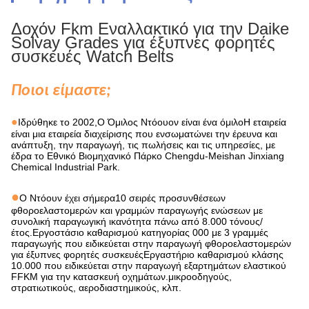
Δοχόν Fkm Εναλλακτικό για την Daike
Solvay Grades για έξυπνες φορητές
συσκευές Watch Belts
Ποιοι είμαστε;
●
Ιδρύθηκε το 2002,
Ο Όμιλος Ντόουον είναι ένα όμιλο
Η εταιρεία
είναι μια εταιρεία διαχείρισης που ενσωματώνει την έρευνα και
ανάπτυξη, την παραγωγή, τις πωλήσεις και τις υπηρεσίες, με
έδρα το Εθνικό Βιομηχανικό Πάρκο Chengdu-Meishan Jinxiang
Chemical Industrial Park.
●
Ο Ντόουν έχει σήμερα
10 σειρές προσυνθέσεων
φθοροελαστομερών και γραμμών παραγωγής ενώσεων με
συνολική παραγωγική ικανότητα πάνω από 8.000 τόνους/
έτος.Εργοστάσιο καθαρισμού κατηγορίας 000 με 3 γραμμές
παραγωγής που ειδικεύεται στην παραγωγή φθοροελαστομερών
για έξυπνες φορητές συσκευέςΕργαστήριο καθαρισμού κλάσης
10.000 που ειδικεύεται στην παραγωγή εξαρτημάτων ελαστικού
FFKM για την κατασκευή οχημάτων.
μικροοδηγούς,
στρατιωτικούς, αεροδιαστημικούς, κλπ.