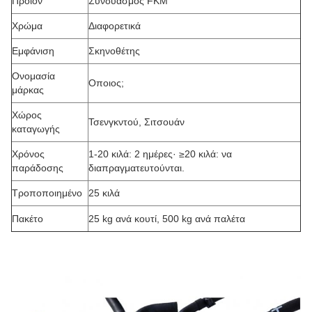
Προϊόν
Συνδυασμός FKM
Χρώμα
Διαφορετικά
Εμφάνιση
Σκηνοθέτης
Ονομασία
Οποιος;
μάρκας
Χώρος
Τσενγκντού, Σιτσουάν
καταγωγής
Χρόνος
1-20 κιλά: 2 ημέρες· ≥20 κιλά: να
παράδοσης
διαπραγματευτούνται.
Τροποποιημένο
25 κιλά
Πακέτο
25 kg ανά κουτί, 500 kg ανά παλέτα