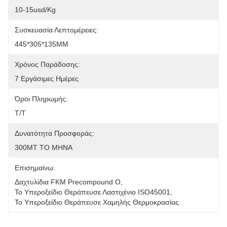
10-15usd/kg
Συσκευασία Λεπτομέρειες:
445*305*135MM
Χρόνος Παράδοσης:
7 Εργάσιμες Ημέρες
Όροι Πληρωμής:
T/T
Δυνατότητα Προσφοράς:
300MT ΤΟ ΜΗΝΑ
Επισημαίνω:
Δαχτυλίδια FKM Precompound Ο
, 
Το Υπεροξείδιο Θεράπευσε Λαστιχένιο ISO45001
, 
Το Υπεροξείδιο Θεράπευσε Χαμηλής Θερμοκρασίας