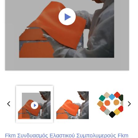
Fkm Συνδυασμός Ελαστικού Συμπολυμερούς Fkm