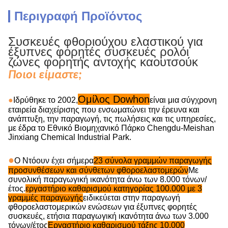
Περιγραφή Προϊόντος
Συσκευές φθοριούχου ελαστικού για
έξυπνες φορητές συσκευές ρολόι
ζώνες φορητής αντοχής καουτσούκ
Ποιοι είμαστε;
Ομίλος Dowhon
●
Ιδρύθηκε το 2002,
είναι μια σύγχρονη
εταιρεία διαχείρισης που ενσωματώνει την έρευνα και
ανάπτυξη, την παραγωγή, τις πωλήσεις και τις υπηρεσίες,
με έδρα το Εθνικό Βιομηχανικό Πάρκο Chengdu-Meishan
Jinxiang Chemical Industrial Park.
●
Ο Ντόουν έχει σήμερα
23 σύνολα γραμμών παραγωγής
προσυνθέσεων και σύνθετων φθοροελαστομερών
Με
συνολική παραγωγική ικανότητα άνω των 8.000 τόνων/
έτος.
εργαστήριο καθαρισμού κατηγορίας 100.000 με 3
γραμμές παραγωγής
ειδικεύεται στην παραγωγή
φθοροελαστομερικών ενώσεων για έξυπνες φορητές
συσκευές, ετήσια παραγωγική ικανότητα άνω των 3.000
τόνων/έτος
Εργαστήριο καθαρισμού τάξης 10.000