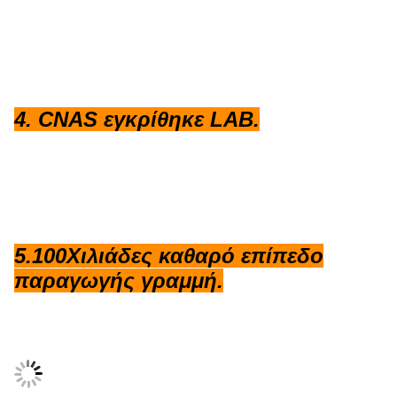
4. CNAS εγκρίθηκε LAB.
5.100Χιλιάδες καθαρό επίπεδο
παραγωγής γραμμή.