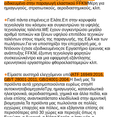
ειδικευμένο στην παραγωγή ελαστικού FFKM
Μέρη για
ημιαγωγούς, στρατιωτικούς, αεροδιαστημικούς, κλπ.
●
Γιατί πάντα επιμένεις;
σ
Ελάτε.
Επ
στην κορυφαία
τεχνολογία του κόσμου και συγκεντρώνει τα υψηλής
τεχνολογίας ταλέντα.
W
Ε έχουν συγκεντρώσει μεγάλο
αριθμό τοπικών και ξένων υψηλού επιπέδου τεχνικών
ταλέντων στους τομείς της παραγωγής, της Ε&Α και των
πωλήσεων.
Για να υποστηρίξει την επιχείρησή μας, ο
Ντόουον έχτισε
εξειδικευμένος
σε
Εργαστήριο έρευνας και
ανάπτυξης FFKM, έξυπνη τεχνολογία φορητών
συσκευών
κέντρο
και μια εφαρμογή εξάντλησης
ερευνητικού εργαστηρίου φθοροελαστομερών κλπ.
●
Είμαστε αυστηρά ελεγχόμενοι υπό
IATF 16949:2016,
GB/T 28001-2011, GB/24001-2004.
Η δική μας
Τα
προϊόντα αυτά χρησιμοποιούνται ευρέως στην
Η
αυτοκινητοβιομηχανία
Τρ
y,
ημιαγωγούς, καταναλωτικά
ηλεκτρονικά, αεροδιαστημικά, χημικά και άλλα πεδία
, και
είναι επίσης αναντικατάστατο κλειδί
υλικά στην αμυντική
βιομηχανία.
Τα προϊόντα μας πωλούνται σε πολλές
εγχώριες επαρχίες και πόλεις, και εξάγονται επίσης σε
περισσότερες από 30 χώρες και περιοχές όπως η