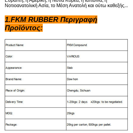
Ευρώπη, η Αμερική, η Νότια Κορέα, η Ιαπωνία, η
Νοτιοανατολική Ασία
, το
Μέση Ανατολή και ούτω καθεξής...
1.FKM RUBBER Περιγραφή
Προϊόντος: