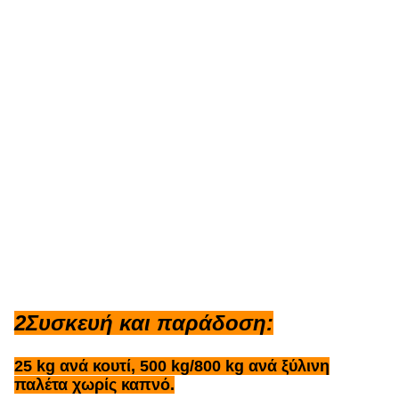
2Συσκευή και παράδοση:
25 kg ανά κουτί, 500 kg/800 kg ανά ξύλινη
παλέτα χωρίς καπνό.