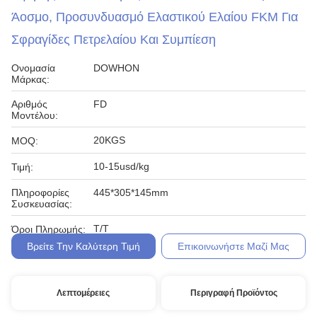
Άοσμο, Προσυνδυασμό Ελαστικού Ελαίου FKM Για
Σφραγίδες Πετρελαίου Και Συμπίεση
Ονομασία
DOWHON
Μάρκας:
Αριθμός
FD
Μοντέλου:
20KGS
MOQ:
10-15usd/kg
Τιμή:
Πληροφορίες
445*305*145mm
Συσκευασίας:
T/T
Όροι Πληρωμής:
Βρείτε Την Καλύτερη Τιμή
Επικοινωνήστε Μαζί Μας
Λεπτομέρειες
Περιγραφή Προϊόντος