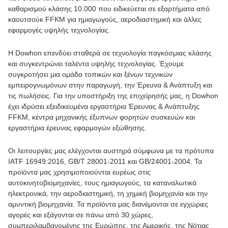
καθαρισμού κλάσης 10.000 που ειδικεύεται σε εξαρτήματα από
καουτσούκ FFKM για ημιαγωγούς, αεροδιαστημική και άλλες
εφαρμογές υψηλής τεχνολογίας.
Η Dowhon επενδύει σταθερά σε τεχνολογία παγκόσμιας κλάσης
και συγκεντρώνει ταλέντα υψηλής τεχνολογίας. Έχουμε
συγκροτήσει μια ομάδα τοπικών και ξένων τεχνικών
εμπειρογνωμόνων στην παραγωγή, την Έρευνα & Ανάπτυξη και
τις πωλήσεις. Για την υποστήριξη της επιχείρησής μας, η Dowhon
έχει ιδρύσει εξειδικευμένα εργαστήρια Έρευνας & Ανάπτυξης
FFKM, κέντρα μηχανικής έξυπνων φορητών συσκευών και
εργαστήρια έρευνας εφαρμογών εξώθησης.
Οι λειτουργίες μας ελέγχονται αυστηρά σύμφωνα με τα πρότυπα
IATF 16949:2016, GB/T 28001-2011 και GB/24001-2004. Τα
προϊόντα μας χρησιμοποιούνται ευρέως στις
αυτοκινητοβιομηχανίες, τους ημιαγωγούς, τα καταναλωτικά
ηλεκτρονικά, την αεροδιαστημική, τη χημική βιομηχανία και την
αμυντική βιομηχανία. Τα προϊόντα μας διανέμονται σε εγχώριες
αγορές και εξάγονται σε πάνω από 30 χώρες,
συμπεριλαμβανομένης της Ευρώπης, της Αμερικής, της Νότιας