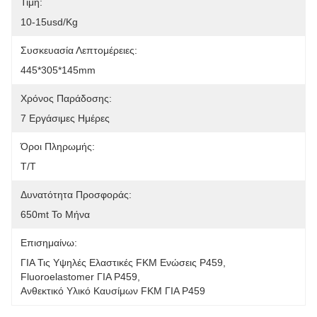
Τιμή:
10-15usd/kg
Συσκευασία Λεπτομέρειες:
445*305*145mm
Χρόνος Παράδοσης:
7 Εργάσιμες Ημέρες
Όροι Πληρωμής:
T/T
Δυνατότητα Προσφοράς:
650mt Το Μήνα
Επισημαίνω:
ΓΙΑ Τις Υψηλές Ελαστικές FKM Ενώσεις P459
, 
Fluoroelastomer ΓΙΑ P459
, 
Ανθεκτικό Υλικό Καυσίμων FKM ΓΙΑ P459