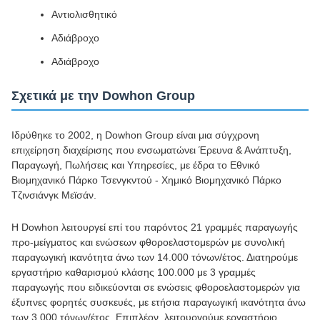
Αντιολισθητικό
Αδιάβροχο
Αδιάβροχο
Σχετικά με την Dowhon Group
Ιδρύθηκε το 2002, η Dowhon Group είναι μια σύγχρονη
επιχείρηση διαχείρισης που ενσωματώνει Έρευνα & Ανάπτυξη,
Παραγωγή, Πωλήσεις και Υπηρεσίες, με έδρα το Εθνικό
Βιομηχανικό Πάρκο Τσενγκντού - Χημικό Βιομηχανικό Πάρκο
Τζινσιάνγκ Μεϊσάν.
Η Dowhon λειτουργεί επί του παρόντος 21 γραμμές παραγωγής
προ-μείγματος και ενώσεων φθοροελαστομερών με συνολική
παραγωγική ικανότητα άνω των 14.000 τόνων/έτος. Διατηρούμε
εργαστήριο καθαρισμού κλάσης 100.000 με 3 γραμμές
παραγωγής που ειδικεύονται σε ενώσεις φθοροελαστομερών για
έξυπνες φορητές συσκευές, με ετήσια παραγωγική ικανότητα άνω
των 3.000 τόνων/έτος. Επιπλέον, λειτουργούμε εργαστήριο